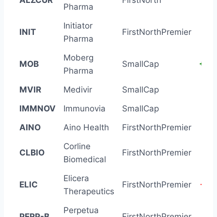
ALZCUR
FirstNorth
-56
Pharma
Initiator
INIT
FirstNorthPremier
-56
Pharma
Moberg
MOB
SmallCap
+54
Pharma
MVIR
Medivir
SmallCap
+11
IMMNOV
Immunovia
SmallCap
-49
AINO
Aino Health
FirstNorthPremier
-32
Corline
CLBIO
FirstNorthPremier
+47
Biomedical
Elicera
ELIC
FirstNorthPremier
-44
Therapeutics
Perpetua
PERP-B
FirstNorthPremier
-38