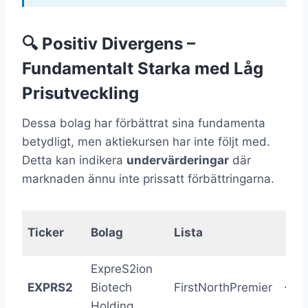
🔍 Positiv Divergens –
Fundamentalt Starka med Låg
Prisutveckling
Dessa bolag har förbättrat sina fundamenta
betydligt, men aktiekursen har inte följt med.
Detta kan indikera
undervärderingar
där
marknaden ännu inte prissatt förbättringarna.
Fun
Ticker
Bolag
Lista
Δ 
ExpreS2ion
EXPRS2
Biotech
FirstNorthPremier
+49
Holding