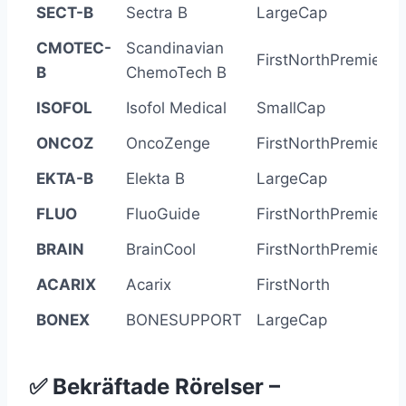
SECT-B
Sectra B
LargeCap
CMOTEC-
Scandinavian
FirstNorthPremier
B
ChemoTech B
ISOFOL
Isofol Medical
SmallCap
ONCOZ
OncoZenge
FirstNorthPremier
EKTA-B
Elekta B
LargeCap
FLUO
FluoGuide
FirstNorthPremier
BRAIN
BrainCool
FirstNorthPremier
ACARIX
Acarix
FirstNorth
BONEX
BONESUPPORT
LargeCap
✅ Bekräftade Rörelser –