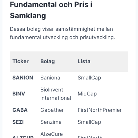
Fundamental och Pris i
Samklang
Dessa bolag visar samstämmighet mellan
fundamental utveckling och prisutveckling.
Fun
Ticker
Bolag
Lista
Δ 
SANION
Saniona
SmallCap
-92
BioInvent
BINV
MidCap
-94
International
GABA
Gabather
FirstNorthPremier
+13
SEZI
Senzime
SmallCap
-72
AlzeCure