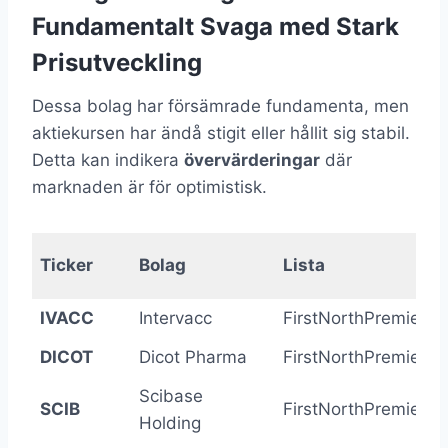
Fundamentalt Svaga med Stark
Prisutveckling
Dessa bolag har försämrade fundamenta, men
aktiekursen har ändå stigit eller hållit sig stabil.
Detta kan indikera
övervärderingar
där
marknaden är för optimistisk.
Ticker
Bolag
Lista
IVACC
Intervacc
FirstNorthPremier
DICOT
Dicot Pharma
FirstNorthPremier
Scibase
SCIB
FirstNorthPremier
Holding