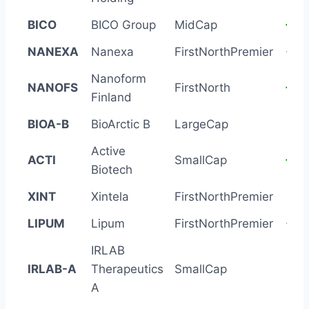
BICO
BICO Group
MidCap
+80
NANEXA
Nanexa
FirstNorthPremier
+89
Nanoform
NANOFS
FirstNorth
+64
Finland
BIOA-B
BioArctic B
LargeCap
+57
Active
ACTI
SmallCap
+52
Biotech
XINT
Xintela
FirstNorthPremier
+37
LIPUM
Lipum
FirstNorthPremier
+65
IRLAB
IRLAB-A
Therapeutics
SmallCap
+41
A