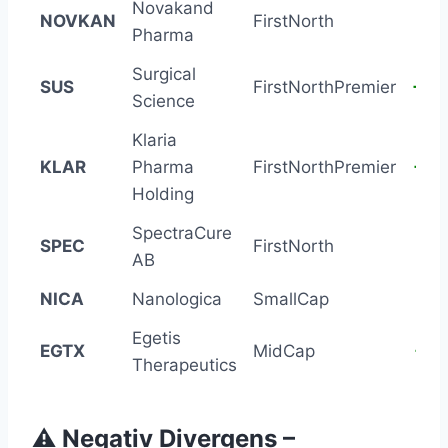
Novakand
NOVKAN
FirstNorth
+27
Pharma
Surgical
SUS
FirstNorthPremier
+38
Science
Klaria
KLAR
Pharma
FirstNorthPremier
+43
Holding
SpectraCure
SPEC
FirstNorth
+19
AB
NICA
Nanologica
SmallCap
+27
Egetis
EGTX
MidCap
+28
Therapeutics
⚠️ Negativ Divergens –