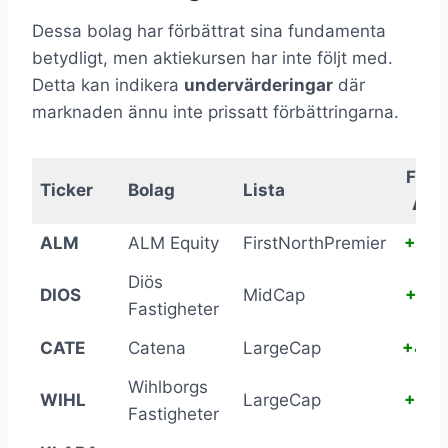
Dessa bolag har förbättrat sina fundamenta
betydligt, men aktiekursen har inte följt med.
Detta kan indikera
undervärderingar
där
marknaden ännu inte prissatt förbättringarna.
Fund
Ticker
Bolag
Lista
Δ 1
ALM
ALM Equity
FirstNorthPremier
+88.
Diös
DIOS
MidCap
+59.
Fastigheter
CATE
Catena
LargeCap
+44.
Wihlborgs
WIHL
LargeCap
+39.
Fastigheter