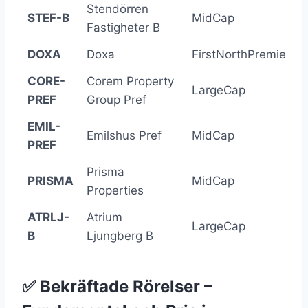
Stendörren
STEF-B
MidCap
Fastigheter B
DOXA
Doxa
FirstNorthPremier
CORE-
Corem Property
LargeCap
PREF
Group Pref
EMIL-
Emilshus Pref
MidCap
PREF
Prisma
PRISMA
MidCap
Properties
ATRLJ-
Atrium
LargeCap
B
Ljungberg B
✅ Bekräftade Rörelser –