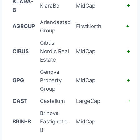
KLARA-
KlaraBo
MidCap
+27.
B
Arlandastad
AGROUP
FirstNorth
+23.
Group
Cibus
CIBUS
Nordic Real
MidCap
+13.
Estate
Genova
GPG
Property
MidCap
+14.
Group
CAST
Castellum
LargeCap
+11.
Brinova
BRIN-B
Fastigheter
MidCap
+6.
B