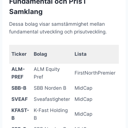
Fundamental och Pris i
Samklang
Dessa bolag visar samstämmighet mellan
fundamental utveckling och prisutveckling.
Fu
Ticker
Bolag
Lista
Δ
ALM-
ALM Equity
FirstNorthPremier
+8
PREF
Pref
SBB-B
SBB Norden B
MidCap
-7
SVEAF
Sveafastigheter
MidCap
-7
KFAST-
K-Fast Holding
MidCap
-6
B
B