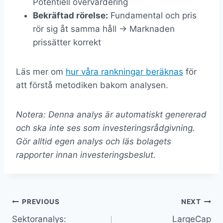
Potentiell övervärdering
Bekräftad rörelse:
Fundamental och pris
rör sig åt samma håll → Marknaden
prissätter korrekt
Läs mer om
hur våra rankningar beräknas
för
att förstå metodiken bakom analysen.
Notera: Denna analys är automatiskt genererad
och ska inte ses som investeringsrådgivning.
Gör alltid egen analys och läs bolagets
rapporter innan investeringsbeslut.
Inläggsnavigering
PREVIOUS
NEXT
Sektoranalys:
LargeCap