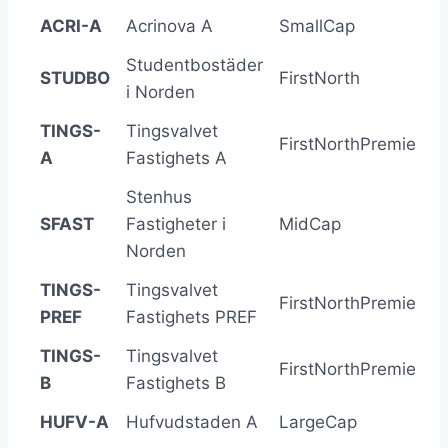
ACRI-A
Acrinova A
SmallCap
-
Studentbostäder
STUDBO
FirstNorth
i Norden
TINGS-
Tingsvalvet
FirstNorthPremier
A
Fastighets A
Stenhus
SFAST
Fastigheter i
MidCap
-
Norden
TINGS-
Tingsvalvet
FirstNorthPremier
-
PREF
Fastighets PREF
TINGS-
Tingsvalvet
FirstNorthPremier
-
B
Fastighets B
HUFV-A
Hufvudstaden A
LargeCap