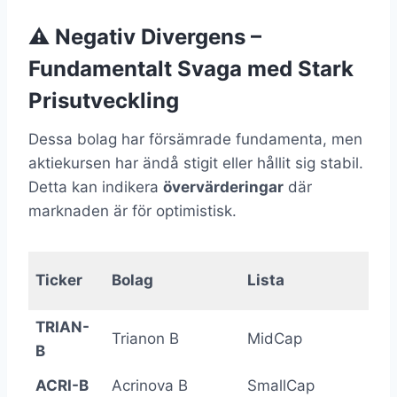
⚠️ Negativ Divergens –
Fundamentalt Svaga med Stark
Prisutveckling
Dessa bolag har försämrade fundamenta, men
aktiekursen har ändå stigit eller hållit sig stabil.
Detta kan indikera
övervärderingar
där
marknaden är för optimistisk.
F
Ticker
Bolag
Lista
TRIAN-
Trianon B
MidCap
B
ACRI-B
Acrinova B
SmallCap