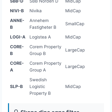
SBB-D
SBB Norden D
MidCap
-6
NIVI-B
Nivika
MidCap
-4
ANNE-
Annehem
SmallCap
+1
B
Fastigheter B
LOGI-A
Logistea A
MidCap
-1
CORE-
Corem Property
LargeCap
-
B
Group B
CORE-
Corem Property
LargeCap
-
A
Group A
Swedish
SLP-B
Logistic
MidCap
-
Property B