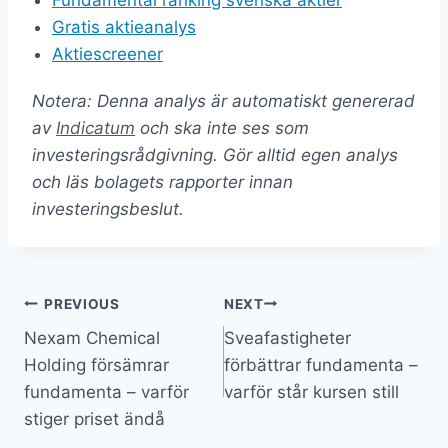
Fundamental ranking svenska aktier
Gratis aktieanalys
Aktiescreener
Notera: Denna analys är automatiskt genererad
av
Indicatum
och ska inte ses som
investeringsrådgivning. Gör alltid egen analys
och läs bolagets rapporter innan
investeringsbeslut.
Inläggsnavigering
PREVIOUS
NEXT
Nexam Chemical
Sveafastigheter
Holding försämrar
förbättrar fundamenta –
fundamenta – varför
varför står kursen still
stiger priset ändå