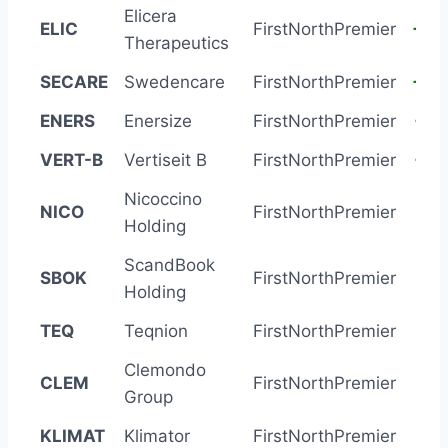
Elicera
ELIC
FirstNorthPremier
+32
Therapeutics
SECARE
Swedencare
FirstNorthPremier
+35
ENERS
Enersize
FirstNorthPremier
+39
VERT-B
Vertiseit B
FirstNorthPremier
+39
Nicoccino
NICO
FirstNorthPremier
+27
Holding
ScandBook
SBOK
FirstNorthPremier
+13
Holding
TEQ
Teqnion
FirstNorthPremier
+11
Clemondo
CLEM
FirstNorthPremier
+9
Group
KLIMAT
Klimator
FirstNorthPremier
+11