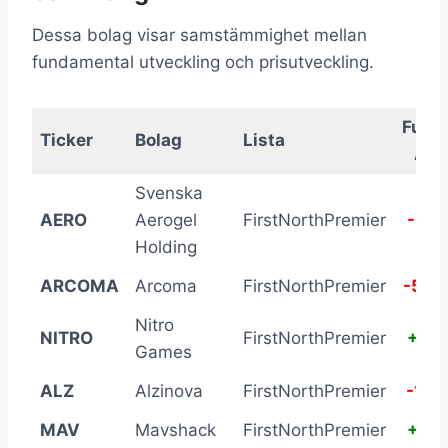
Dessa bolag visar samstämmighet mellan
fundamental utveckling och prisutveckling.
Fund
Ticker
Bolag
Lista
Δ 1
Svenska
AERO
Aerogel
FirstNorthPremier
-61.
Holding
ARCOMA
Arcoma
FirstNorthPremier
-52.
Nitro
NITRO
FirstNorthPremier
+10.
Games
ALZ
Alzinova
FirstNorthPremier
-10.
MAV
Mavshack
FirstNorthPremier
+13.