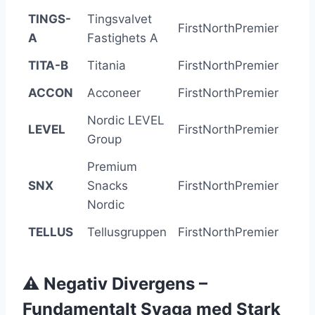
TINGS-
Tingsvalvet
FirstNorthPremier
+13
A
Fastighets A
TITA-B
Titania
FirstNorthPremier
+11
ACCON
Acconeer
FirstNorthPremier
+12
Nordic LEVEL
LEVEL
FirstNorthPremier
+7
Group
Premium
SNX
Snacks
FirstNorthPremier
+5
Nordic
TELLUS
Tellusgruppen
FirstNorthPremier
+5
⚠️ Negativ Divergens –
Fundamentalt Svaga med Stark