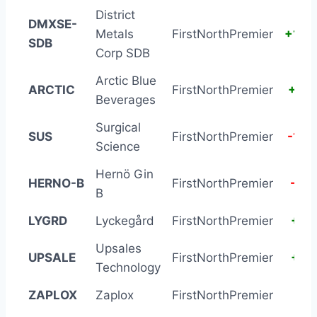
District
DMXSE-
Metals
FirstNorthPremier
+14.
SDB
Corp SDB
Arctic Blue
ARCTIC
FirstNorthPremier
+10.
Beverages
Surgical
SUS
FirstNorthPremier
-18.
Science
Hernö Gin
HERNO-B
FirstNorthPremier
-17.
B
LYGRD
Lyckegård
FirstNorthPremier
+9.
Upsales
UPSALE
FirstNorthPremier
+9.
Technology
ZAPLOX
Zaplox
FirstNorthPremier
+5.