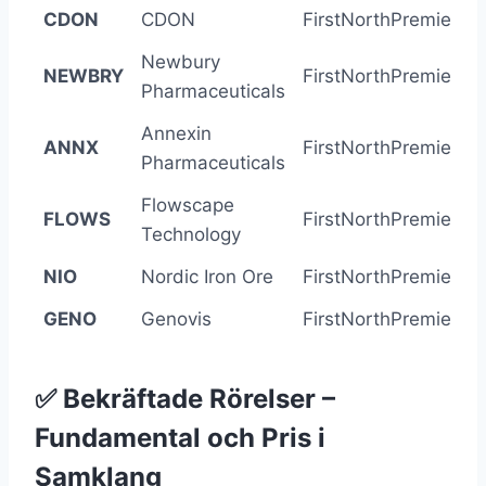
CDON
CDON
FirstNorthPremier
-
Newbury
NEWBRY
FirstNorthPremier
Pharmaceuticals
Annexin
ANNX
FirstNorthPremier
Pharmaceuticals
Flowscape
FLOWS
FirstNorthPremier
Technology
NIO
Nordic Iron Ore
FirstNorthPremier
GENO
Genovis
FirstNorthPremier
✅ Bekräftade Rörelser –
Fundamental och Pris i
Samklang