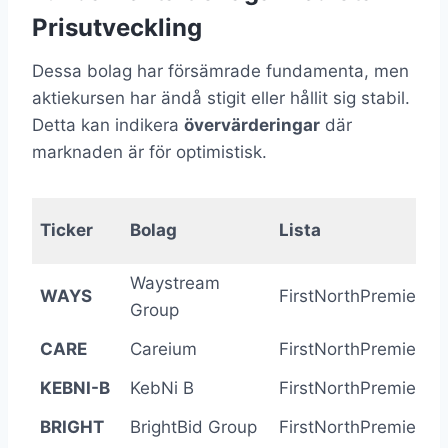
Prisutveckling
Dessa bolag har försämrade fundamenta, men
aktiekursen har ändå stigit eller hållit sig stabil.
Detta kan indikera
övervärderingar
där
marknaden är för optimistisk.
F
Ticker
Bolag
Lista
Waystream
WAYS
FirstNorthPremier
-
Group
CARE
Careium
FirstNorthPremier
-
KEBNI-B
KebNi B
FirstNorthPremier
-
BRIGHT
BrightBid Group
FirstNorthPremier
-