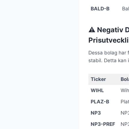
BALD-B
Ba
⚠️ Negativ 
Prisutveckl
Dessa bolag har f
stabil. Detta kan
Ticker
Bol
WIHL
Wih
PLAZ-B
Pla
NP3
NP3
NP3-PREF
NP3