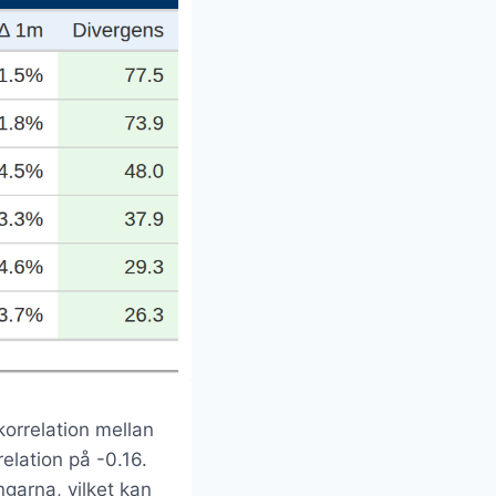
orrelation mellan
lation på -0.16.
ngarna, vilket kan