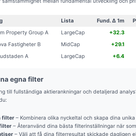
r samstämmighet mellan fundamental utveckling och pri
g
Lista
Fund. Δ 1m
P
m Property Group A
LargeCap
+32.3
ova Fastigheter B
MidCap
+29.1
udstaden A
LargeCap
+6.4
na egna filter
gång till fullständiga aktierankningar och detaljerad anal
 du:
filter
– Kombinera olika nyckeltal och skapa dina unika 
ilter
– Återanvänd dina bästa filterinställningar när som
tiser
– Välj att få dina filterresultat skickade dagligen e