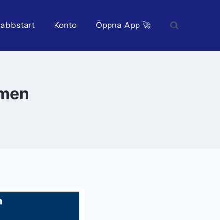
abbstart
Konto
Öppna App 🚀
 men