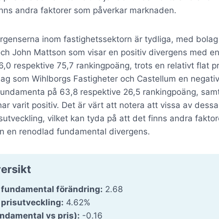
finns andra faktorer som påverkar marknaden.
ergenserna inom fastighetssektorn är tydliga, med bola
och John Mattson som visar en positiv divergens med en
0 respektive 75,7 rankingpoäng, trots en relativt flat pr
lag som Wihlborgs Fastigheter och Castellum en negati
fundamenta på 63,8 respektive 26,5 rankingpoäng, sam
ar varit positiv. Det är värt att notera att vissa av dess
utveckling, vilket kan tyda på att det finns andra fakto
än en renodlad fundamental divergens.
ersikt
 fundamental förändring:
2.68
prisutveckling:
4.62%
undamental vs pris):
-0.16