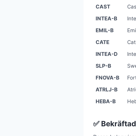
CAST
Cas
INTEA-B
Int
EMIL-B
Emi
CATE
Cat
INTEA-D
Int
SLP-B
Swe
FNOVA-B
For
ATRLJ-B
Atr
HEBA-B
He
✅ Bekräftad