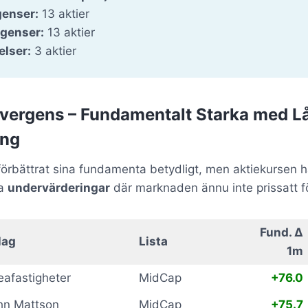
genser:
13 aktier
rgenser:
13 aktier
elser:
3 aktier
Divergens – Fundamentalt Starka med L
ing
örbättrat sina fundamenta betydligt, men aktiekursen ha
ra
undervärderingar
där marknaden ännu inte prissatt f
Fund. Δ
lag
Lista
1m
eafastigheter
MidCap
+76.0
hn Mattson
MidCap
+75.7