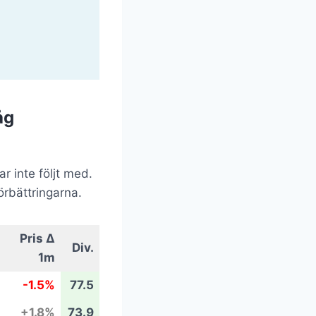
åg
r inte följt med.
örbättringarna.
Pris Δ
Div.
1m
-1.5%
77.5
+1.8%
73.9