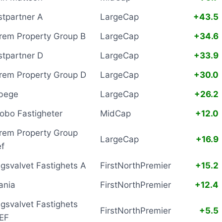
stpartner A
LargeCap
+43.5
rem Property Group B
LargeCap
+34.6
stpartner D
LargeCap
+33.9
rem Property Group D
LargeCap
+30.0
bege
LargeCap
+26.2
obo Fastigheter
MidCap
+12.0
rem Property Group
LargeCap
+16.9
ef
ngsvalvet Fastighets A
FirstNorthPremier
+15.2
ania
FirstNorthPremier
+12.4
ngsvalvet Fastighets
FirstNorthPremier
+5.5
EF