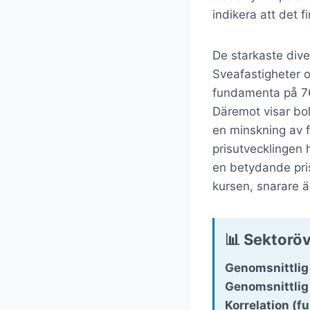
indikera att det 
De starkaste div
Sveafastigheter 
fundamenta på 76,
Däremot visar bo
en minskning av 
prisutvecklingen h
en betydande pris
kursen, snarare 
📊 Sektoröv
Genomsnittlig
Genomsnittlig 
Korrelation (f