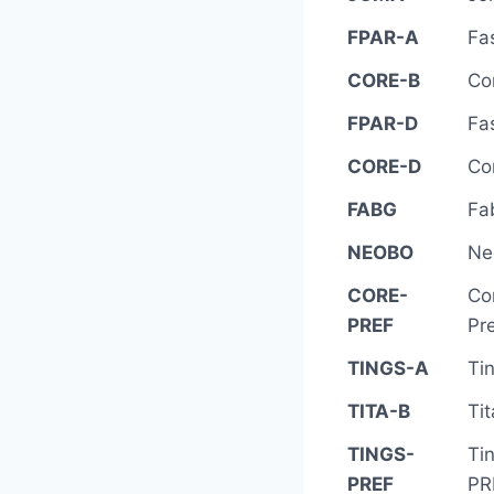
FPAR-A
Fa
CORE-B
Co
FPAR-D
Fa
CORE-D
Co
FABG
Fa
NEOBO
Ne
CORE-
Co
PREF
Pr
TINGS-A
Ti
TITA-B
Tit
TINGS-
Ti
PREF
PR