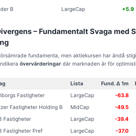
lder B
LargeCap
+5.9
Divergens – Fundamentalt Svaga med S
ing
örsämrade fundamenta, men aktiekursen har ändå stigit e
 indikera
övervärderingar
där marknaden är för optimist
ag
Lista
Fund. Δ 1m
lborgs Fastigheter
LargeCap
-63.8
tzer Fastigheter Holding B
MidCap
-49.5
 Fastigheter
LargeCap
-39.4
 Fastigheter Pref
LargeCap
-37.0