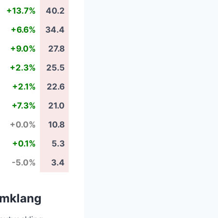
+13.7%
40.2
+6.6%
34.4
+9.0%
27.8
+2.3%
25.5
+2.1%
22.6
+7.3%
21.0
+0.0%
10.8
+0.1%
5.3
-5.0%
3.4
amklang