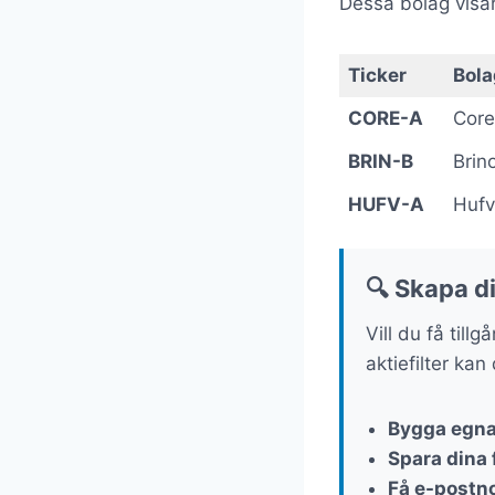
Dessa bolag visa
Ticker
Bola
CORE-A
Core
BRIN-B
Brin
HUFV-A
Hufv
🔍 Skapa di
Vill du få till
aktiefilter kan
Bygga egna 
Spara dina f
Få e-postno