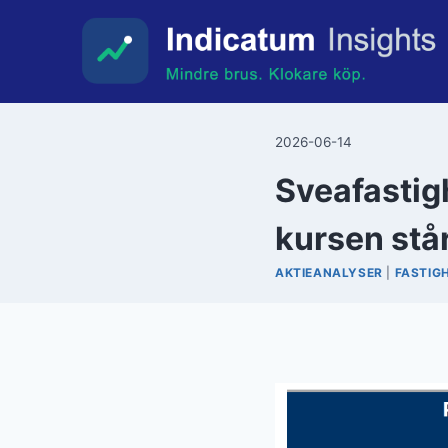
Skip
to
content
2026-06-14
Sveafastig
kursen står 
AKTIEANALYSER
|
FASTIG