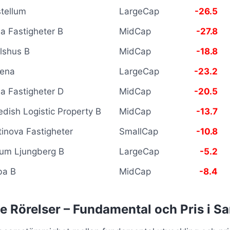
tellum
LargeCap
-26.5
ea Fastigheter B
MidCap
-27.8
lshus B
MidCap
-18.8
ena
LargeCap
-23.2
ea Fastigheter D
MidCap
-20.5
dish Logistic Property B
MidCap
-13.7
tinova Fastigheter
SmallCap
-10.8
ium Ljungberg B
LargeCap
-5.2
ba B
MidCap
-8.4
e Rörelser – Fundamental och Pris i S