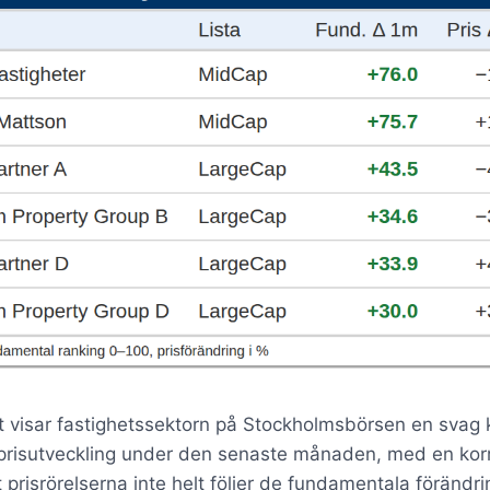
 visar fastighetssektorn på Stockholmsbörsen en svag k
risutveckling under den senaste månaden, med en korre
 prisrörelserna inte helt följer de fundamentala förändri