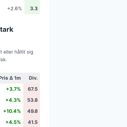
+2.6%
3.3
tark
ller hållit sig
isk.
Pris Δ 1m
Div.
+3.7%
67.5
+4.3%
53.8
+10.4%
49.8
+4.5%
41.5