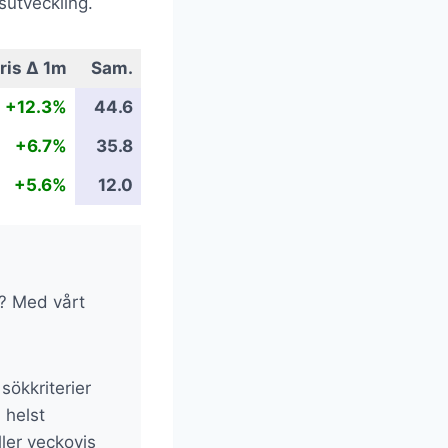
sutveckling.
ris Δ 1m
Sam.
+12.3%
44.6
+6.7%
35.8
+5.6%
12.0
ys? Med vårt
sökkriterier
 helst
ller veckovis