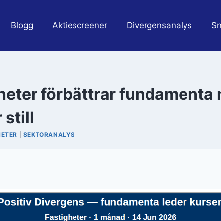
Blogg
Aktiescreener
Divergensanalys
Sn
heter förbättrar fundamenta
still
HETER
|
SEKTORANALYS