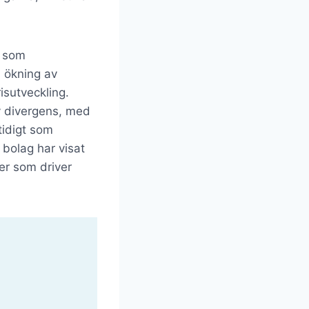
g som
 ökning av
isutveckling.
v divergens, med
tidigt som
a bolag har visat
rer som driver